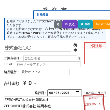
発 注 書
お電話にて承りましたご注文内容につきまして、下記の通り確認させてい
✉️ メー
ただきます。
📂 読込
💾 保存
🔄
内容にお間違いがなければ、
右上の「ご発注印」欄に押印の上、本紙をご
返送（またはFAX・PDFにてメール送信）
くださいますようお願い申し上
げます。本紙の受領をもって、正式な手配を開始いたします。
御
ご発注印
中
ご担当者様：
様
Email：
納品場所：
¥ 0
-
合計金額
発行日：
2026年 8月 6日
株式会社
ZERONEXT
ZERONEXT株式会社 福岡本社