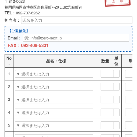
〒812-0023
之 印
福岡県福岡市博多区奈良屋町7-20 L.Biz呉服町9F
TEL：092-737-6262
担当者：
【ご返信先】
Email：
FAX：092-409-5331
No
単
品名・仕様
数量
単価
.
位
1
2
3
4
5